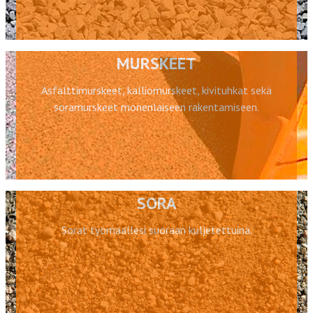
MURSKEET
Asfalttimurskeet, kalliomurskeet, kivituhkat sekä
soramurskeet monenlaiseen rakentamiseen.
SORA
Sorat työmaallesi suoraan kuljetettuina.