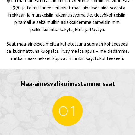
Oy on maa-ainesten asiantuntija. Olemme toimineet vuodesta
1990 ja toimittaneet erilaiset maa-ainekset aina sorasta
hiekkaan ja murskeisiin rakennustyömaille, tietyökohteisiin,
pihamaille sekä muihin asiakkaidemme tarpeisiin mm.
paikkakunnilla
Säkylä
,
Eura
ja
Pöytyä
.
Saat maa-ainekset meiltä kuljetettuna suoraan kohteeseesi
tai kuormattuna kuopalta.
Kysy meiltä apua
– me tiedämme,
mitkä maa-ainekset sopivat mihinkin käyttökohteeseen.
Maa-ainesvalikoimastamme saat