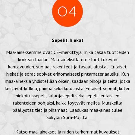
Sepelit, hiekat
Maa-aineksemme ovat CE-merkittyjä, mikä takaa tuotteiden
korkean laadun. Maa-aineksillamme luot tukevan
kantavuuden, suojaat rakenteet ja tasaat alustat. Erilaiset
hiekat ja sorat sopivat erinomaisesti pintamateriaaleiksi. Kun
maa-aineksia yhdistellään oikein, saadaan pihoja ja teitä, jotka
kestävät kulkua, painoa sekä kulutusta. Erilaiset sepelit, kuten
hiekoitussepeli, salaojasepeli sekä sepelit erilaisten
rakenteiden pohjaksi, kaikki löytyvät meiltä. Murskeilla
päällystät tiet ja pihamaat. Laadukas maa-aines tulee
Säkylän Sora-Pojilta!
Katso maa-ainekset ja niiden tarkemmat kuvaukset