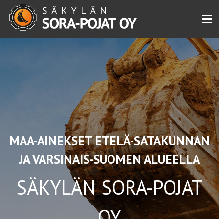
Siirry
sisältöön
MAA-AINEKSET ETELÄ-SATAKUNNAN
JA VARSINAIS-SUOMEN ALUEELLA
SÄKYLÄN SORA-POJAT
OY