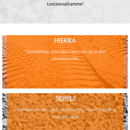
tuotesivuiltamme!
HIEKKA
Täytehiekkaa piharakentamiseen ja muihin
rakennustöihin.
SEPELI
Pidämme huolen, että tarvitsemasi sepelin määrä ja
laatu on oikea.