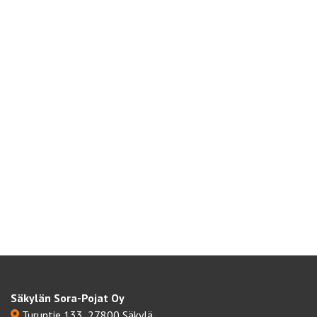
Säkylän Sora-Pojat Oy
Turuntie 133, 27800 Säkylä