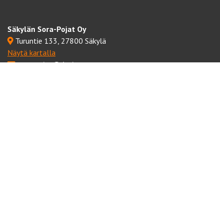
Säkylän Sora-Pojat Oy
Turuntie 133, 27800 Säkylä
Näytä kartalla
sora-pojat@dnainternet.net
Esko Koivisto
0400 590 703
Jaakko Reko
0400 590 704