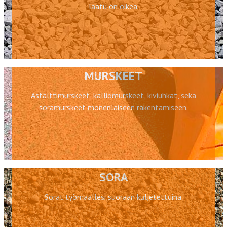
laatu on oikea.
MURSKEET
Asfalttimurskeet, kalliomurskeet, kiviuhkat, sekä
soramurskeet monenlaiseen rakentamiseen.
SORA
Sorat työmaallesi suoraan kuljetettuina.