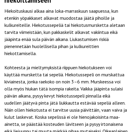
hiekoittamiseen
Hiekoituskausi alkaa aina loka-marraskuun saapuessa, kun
etenkin yöpakkaset alkavat muodostaa jäätä pihoille ja
kulkureiteille. Hiekotussepeliä tai
hiekotusmursketta
aletaan
tarvita viimeistään, kun pakkaskelit alkavat vakiintua eikä
jääpinta enää sula päivän aikana. Liukastumisen riskiä
pienennetään huolellisella pihan ja kulkureittien
hiekottamisella.
Kohteesta ja mieltymyksistä riippuen hiekotukseen voi
käyttää mursketta tai sepeliä. Hiekotussepeli on murskattua
kiviainesta, jonka raekoko on noin 3–6 mm. Murskeessa voi
olla myös hiukan tätä isompia rakeita. Vaikka jääpinta sulaisi
päivän aikana, pysyy kevyt hiekotussepeli pinnalla eikä
uudellen jäätyvä pinta jätä liukkautta estävää sepeliä alleen.
Näin ollen hiekotusta ei tarvitse uusia päivittäin, vaan vaiva ja
kulut laskevat. Koska sepelissä ei ole hienojakoisinta maa-
ainetta, se päästää kosteuden lävitseen ja pysyy irtonaisena
eikä liejuunnu tai muuta märkää pihaa mutaiseksi. Oikeanlainen