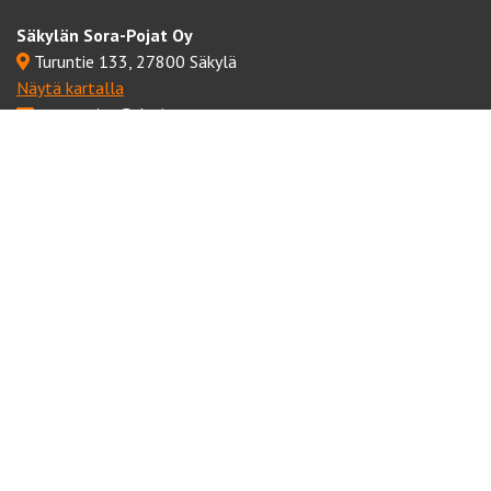
Säkylän Sora-Pojat Oy
Turuntie 133, 27800 Säkylä
Näytä kartalla
sora-pojat@dnainternet.net
Esko Koivisto
0400 590 703
Jaakko Reko
0400 590 704