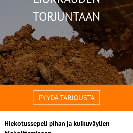
TORJUNTAAN
PYYDÄ TARJOUSTA
Hiekotussepeli pihan ja kulkuväylien