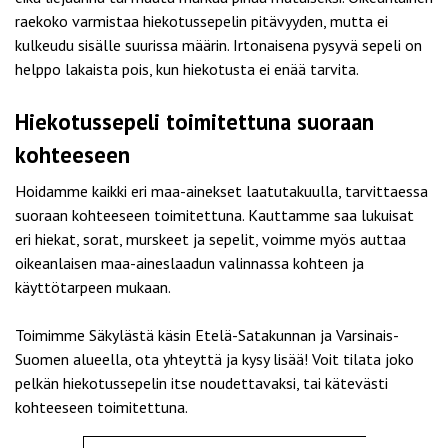
raekoko varmistaa hiekotussepelin pitävyyden, mutta ei
kulkeudu sisälle suurissa määrin. Irtonaisena pysyvä sepeli on
helppo lakaista pois, kun hiekotusta ei enää tarvita.
Hiekotussepeli toimitettuna suoraan
kohteeseen
Hoidamme kaikki eri maa-ainekset laatutakuulla, tarvittaessa
suoraan kohteeseen toimitettuna. Kauttamme saa lukuisat
eri hiekat, sorat, murskeet ja sepelit, voimme myös auttaa
oikeanlaisen maa-aineslaadun valinnassa kohteen ja
käyttötarpeen mukaan.
Toimimme Säkylästä käsin Etelä-Satakunnan ja Varsinais-
Suomen alueella, ota yhteyttä ja kysy lisää! Voit tilata joko
pelkän hiekotussepelin itse noudettavaksi, tai kätevästi
kohteeseen toimitettuna.