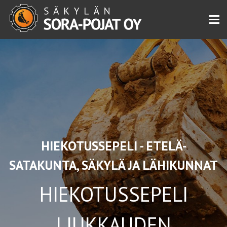
Siirry
sisältöön
HIEKOTUSSEPELI - ETELÄ-
SATAKUNTA, SÄKYLÄ JA LÄHIKUNNAT
HIEKOTUSSEPELI
LIUKKAUDEN