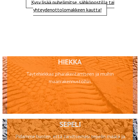
Kysy lisää puhelimitse, sähköpostilla tai
yhteydenottolomakkeen kautta!
HIEKKA
Täytehiekkaa piharakentamiseen ja muihin
maanrakennustöihin.
SEPELI
Pidämme huolen, että tarvitsemasi sepelin määrä ja